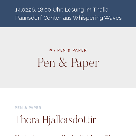
Zum
14.02.26, 18:00 Uhr: Lesung im Thalia
Inhalt
Paunsdorf Center aus Whispering Waves
springen
/
PEN & PAPER
Pen & Paper
PEN & PAPER
Thora Hjalkasdottir