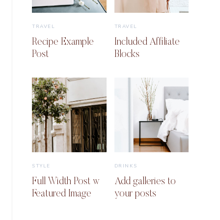
TRAVEL
TRAVEL
Recipe Example
Included Affiliate
Post
Blocks
STYLE
DRINKS
Full Width Post w
Add galleries to
Featured Image
your posts